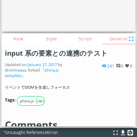
fullscreen
View
Style
Script
General
input 系の要素との連携のテスト
Updated on
January 27, 2017
by
241
0
0
visibility
comment
favorite
@simiraaaa
, forked
『phina.js
template』
イベントでDOMを生成しフォーカス
Tags:
phina.js
1461
Comments
fullscreen
file_download
settings_applications
"Uncaught ReferenceError: