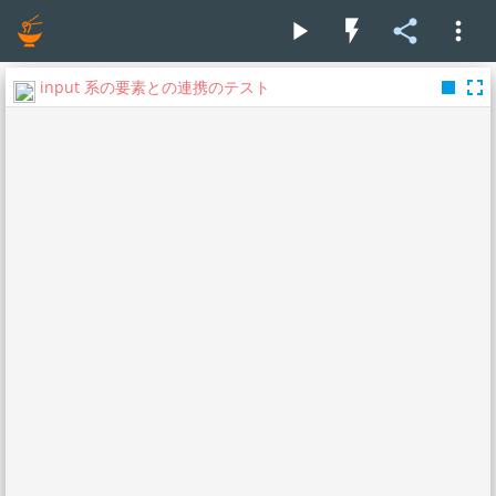
play_arrow
flash_on
share
more_vert
stop
fullscreen
input 系の要素との連携のテスト