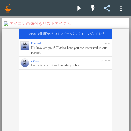
play_arrow
flash_on
share
more_vert
アイコン画像付きリストアイテム